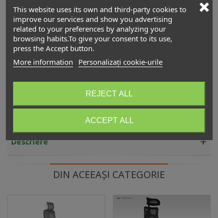
3.750,00 lei
(TVA incl.)
This website uses its own and third-party cookies to
improve our services and show you advertising
related to your preferences by analyzing your
Scaun ergonomic operațional NEZ
browsing habits.To give your consent to its use,
2.090,00 lei
(TVA incl.)
press the Accept button.
More information
Personalizați cookie-urile
Scaun ergonomic HERO
3.890,00 lei
(TVA incl.)
REJECT ALL
ACCEPT ALL
Descriere
DIN ACEEAȘI CATEGORIE