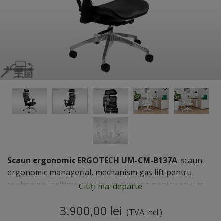
Scaun ergonomic ERGOTECH UM-CM-B137A
: scaun
ergonomic managerial, mechanism gas lift pentru
reglare pe inaltime, mecanism syncron pentru spatar,
Citiți mai departe
mecanism pentru reglare sezut in profunzime,
protectie lombara, brate reglabile pe inaltime,
3.900,00 lei
(TVA incl.)
profunzime...