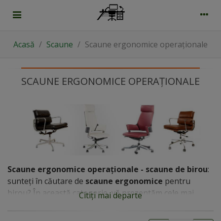
Acasă
/
Scaune
/
Scaune ergonomice operaționale
SCAUNE ERGONOMICE OPERAȚIONALE
Scaune ergonomice operaționale - scaune de birou
:
sunteți în căutare de
scaune ergonomice
pentru
birou? În această categorie, vă prezentăm cele mai
Citiți mai departe
căutate
scaune de birou
, începând de la cele
manageriale
, mari, înalte, până la cele
clasice
, statice.