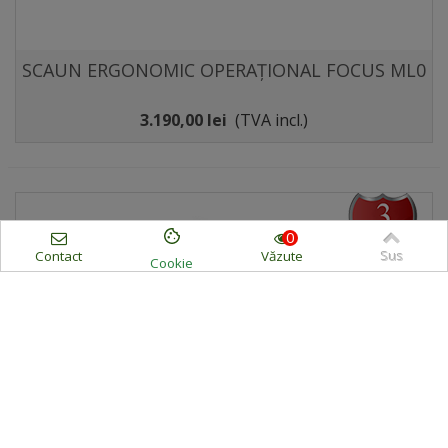
SCAUN ERGONOMIC OPERAȚIONAL FOCUS ML0
3.190,00 lei
(TVA incl.)
0
Contact
Văzute
Sus
Cookie