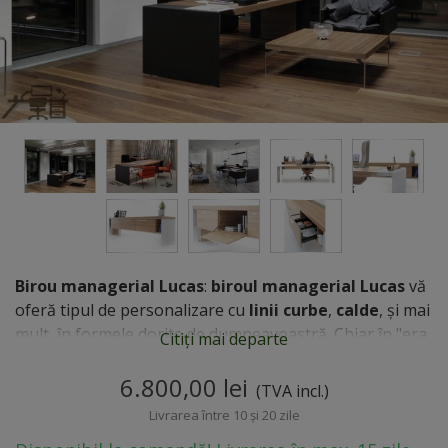
Birou managerial Lucas
:
biroul managerial Lucas
vă
oferă tipul de personalizare cu
linii curbe
,
calde
, și mai
mult, în formele dorite de dumneavoastră. Chiar în "era
Citiți mai departe
minimizării" fiind, nu putem da deoparte aceste
forme
rotunjite și plăcute vederii
6.800,00 lei
. De asemenea, nici aici nu
(TVA incl.)
avem restricții de formă, tipul de material, culoare sau
Livrarea între 10 și 20 zile
accesorizare.