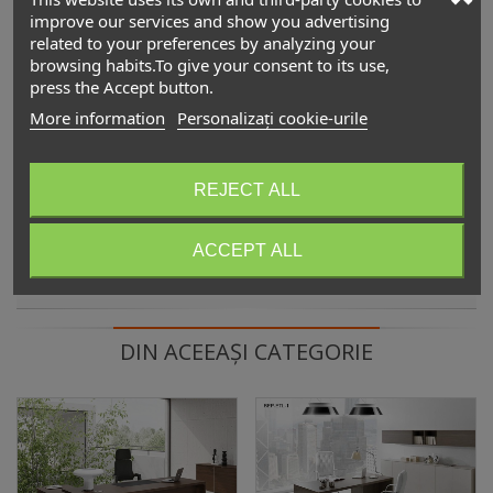
improve our services and show you advertising
Birou operațional Aegis
related to your preferences by analyzing your
900,00 lei
(TVA incl.)
browsing habits.To give your consent to its use,
press the Accept button.
Birouri operaționale Silva
More information
Personalizați cookie-urile
1.584,00 lei
(TVA incl.)
REJECT ALL
ACCEPT ALL
Descriere
DIN ACEEAȘI CATEGORIE