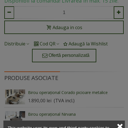
Disponibil la comandă! Livrarea în max. 15 zile.
Adauga in cos
Distribuie
Cod QR
Adaugă la Wishlist
Ofertă personalizată
PRODUSE ASOCIATE
Birou operațional Corado picioare metalice
1.890,00 lei
(TVA incl.)
Birou operațional Nirvana
1.980,00 lei
(TVA incl.)
This website uses its own and third-party cookies to