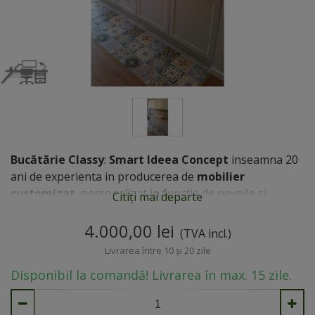
Bucătărie Classy
:
Smart Ideea Concept
inseamna
20
ani de experienta in producerea de
mobilier
customizat
, personalizat in functie de nevoile si
Citiți mai departe
dorintele clientilor, in variante cromatice diferite, cu
materiale diversificate si de calitate.
4.000,00 lei
(TVA incl.)
Livrarea între 10 și 20 zile
Disponibil la comandă! Livrarea în max. 15 zile.