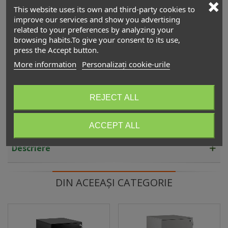
1.830,00 lei
(TVA incl.)
This website uses its own and third-party cookies to
improve our services and show you advertising
related to your preferences by analyzing your
Dulap metalic 1 compartiment, vertical,...
browsing habits.To give your consent to its use,
1.870,00 lei
(TVA incl.)
press the Accept button.
More information
Personalizați cookie-urile
Dulap metalic 1 compartiment, XD-020
1.100,00 lei
(TVA incl.)
REJECT ALL
ACCEPT ALL
Descriere
DIN ACEEAȘI CATEGORIE