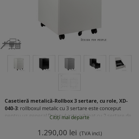
Casetieră metalică-Rollbox 3 sertare, cu role, XD-
040-3
: rollboxul metalic cu 3 sertare este conceput
pentru uz general.Dulapul este echipat cu 2 sertare de
Citiți mai departe
uz general și un sertar pentru stocarea documentelor
și permite accesul rapid la acestea, extragerea
1.290,00 lei
(TVA incl.)
sertarelor fiind totală. Dulapul este mobil fiin...