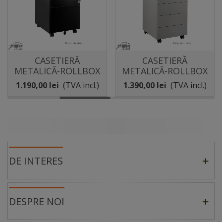
CASETIERĂ
CASETIERĂ
METALICĂ-ROLLBOX
METALICĂ-ROLLBOX
2 SERTARE, CU ROLE,
4 SERTARE, CU ROLE,
1.190,00 lei
(TVA incl.)
1.390,00 lei
(TVA incl.)
XD-041-2
XD-040-4
DE INTERES
DESPRE NOI