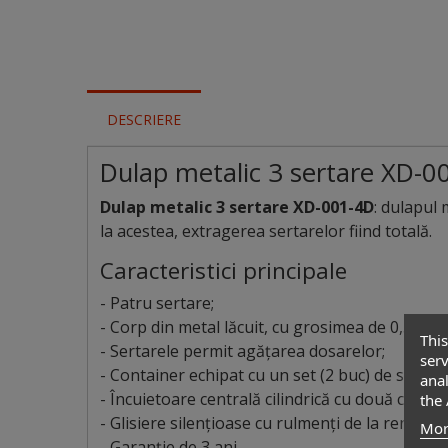
DESCRIERE
Dulap metalic 3 sertare XD-0
Dulap metalic 3 sertare XD-001-4D
: dulapul 
la acestea, extragerea sertarelor fiind totală.
Caracteristici principale
- Patru sertare;
- Corp din metal lăcuit, cu grosimea de 0,5 mm;
This
- Sertarele permit agățarea dosarelor;
serv
- Container echipat cu un set (2 buc) de supor
anal
- Încuietoare centrală cilindrică cu două chei „p
the 
- Glisiere silențioase cu rulmenți de la renum
Mor
- Garanție de 3 ani.