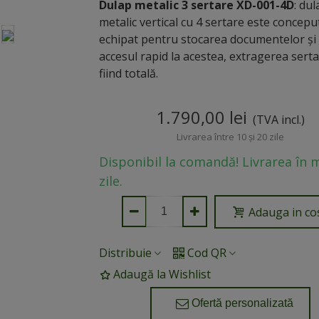
Dulap metalic 3 sertare XD-001-4D
: dul
metalic vertical cu 4 sertare este conceput
echipat pentru stocarea documentelor și
accesul rapid la acestea, extragerea sert
fiind totală.
1.790,00 lei
(TVA incl.)
Livrarea între 10 și 20 zile
Disponibil la comandă! Livrarea în 
zile.
Adauga in co
Distribuie
Cod QR
Adaugă la Wishlist
Ofertă personalizată