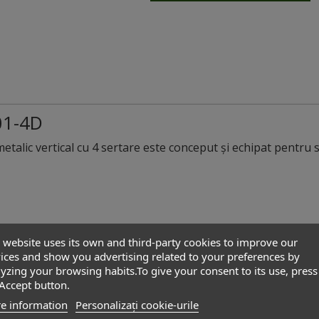
01-4D
metalic vertical cu 4 sertare este conceput și echipat pentr
 website uses its own and third-party cookies to improve our
ices and show you advertising related to your preferences by
turi pentru dosare;
yzing your browsing habits.To give your consent to its use, press
liante” incluse;
Accept button.
ita companie REPON, care permit extragerea completă a sertar
e information
Personalizați cookie-urile