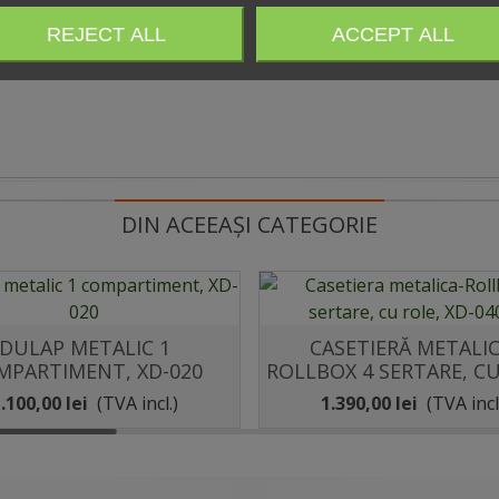
REJECT ALL
ACCEPT ALL
DIN ACEEAȘI CATEGORIE
DULAP METALIC 1
CASETIERĂ METALIC
Distribuie
Distribuie
MPARTIMENT, XD-020
ROLLBOX 4 SERTARE, CU
XD-040-4
.100,00 lei
(TVA incl.)
1.390,00 lei
(TVA incl