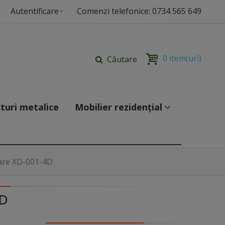
Autentificare
Comenzi telefonice: 0734 565 649
0
item(uri)
Căutare
turi metalice
Mobilier rezidențial
tare XD-001-4D
4D