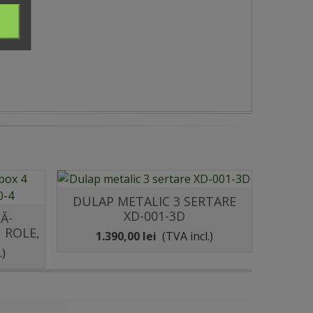
DULAP METALIC 3 SERTARE
Distribuie
XD-001-3D
Ă-
 ROLE,
COMP
1.390,00 lei
(TVA incl.)
.)
1.