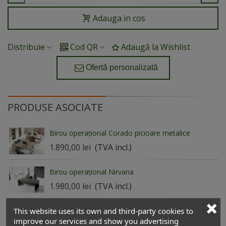
Adauga in cos
Distribuie
Cod QR
Adaugă la Wishlist
Ofertă personalizată
PRODUSE ASOCIATE
Birou operațional Corado picioare metalice
1.890,00 lei
(TVA incl.)
Birou operațional Nirvana
1.980,00 lei
(TVA incl.)
Birou operațional Aegis
This website uses its own and third-party cookies to
improve our services and show you advertising
900,00 lei
(TVA incl.)