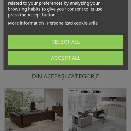
related to your preferences by analyzing your
browsing habits.To give your consent to its use,
Birouri operaționale Silva
press the Accept button.
1.584,00 lei
(TVA incl.)
More information
Personalizați cookie-urile
REJECT ALL
Descriere
ACCEPT ALL
DIN ACEEAȘI CATEGORIE