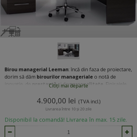
Birou managerial Leeman
: încă din faza de proiectare,
dorim să dăm
birourilor manageriale
o notă de
inovație, de
prestanță
și de
personalitate
. Finisajele
Citiți mai departe
de calitate, cu materiale moderne, fără restrictii de
culoare și grosime, oferă un avantaj în fața partenerilor
4.900,00 lei
(TVA incl.)
de afaceri. De asemenea, putem personaliza
Livrarea între 10 și 20 zile
dimensiunile, accesorizarea, compartimentarea și
Disponibil la comandă! Livrarea în max. 15 zile.
aspectul final...