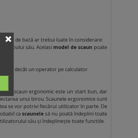
epte de bază ar trebui luate în considerare:
mia trupului său. Acelasi
model de scaun
poate
iferit decât un operator pe calculator.
rea unui scaun ergonomic este un start bun, dar
oiectarea unui birou. Scaunele ergonomice sunt
a se vor potrivi fiecărui utilizator în parte. De
obabil ca
scaunele
să nu poată îndeplini toate
izatorului său și îndeplinește toate functiile.