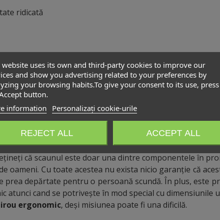
tate ridicată
rtant în prevenirea problemelor de sănătate. Mai multe conc
 website uses its own and third-party cookies to improve our
ices and show you advertising related to your preferences by
tilizatorul său, astfel încat să fie profilat în acord cu anato
yzing your browsing habits.To give your consent to its use, press
Accept button.
iv un sfert din înălțimea utilizatorului;
e information
Personalizați cookie-urile
te activitățile. De exemplu, stomatologii necesită un scaun d
i reparații. Un produs cu garanție ar fi mult mai convenabil.
REJECT ALL
ACCEPT ALL
 să stea într-o poziție echilibrată, de balans. Achiziționa
ețineți că scaunul este doar una dintre componentele în pr
e oameni. Cu toate acestea nu exista nicio garanție că aceste
ele prea depărtate pentru o persoană scundă. În plus, este pr
 atunci cand se potrivește în mod special cu dimensiunile util
birou ergonomic
, deși misiunea poate fi una dificilă.