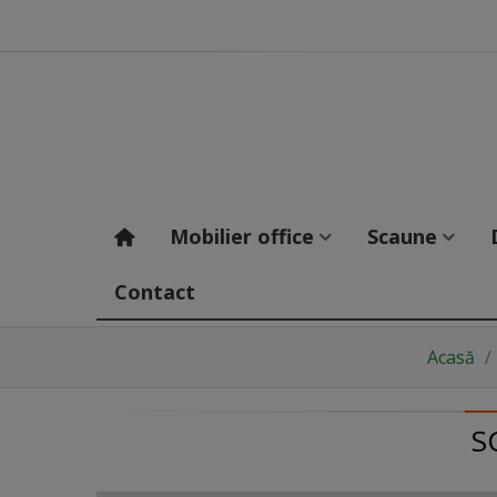
Mobilier office
Scaune
Contact
Acasă
/
S