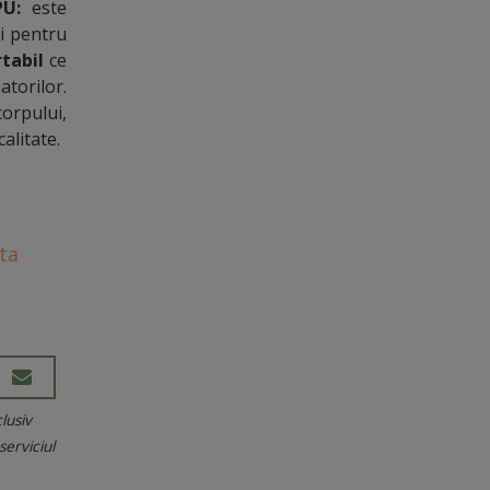
-PU:
este
și pentru
tabil
ce
torilor.
orpului,
calitate.
ta
lusiv
serviciul