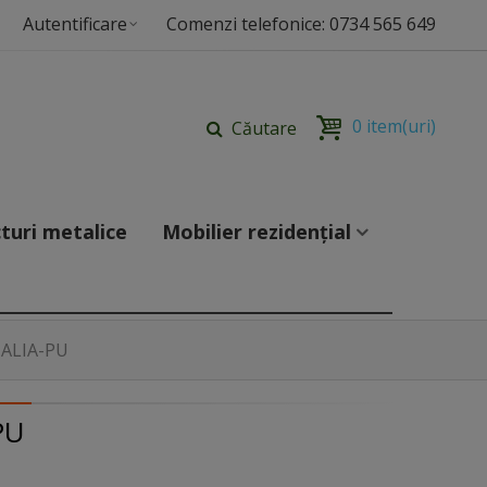
Autentificare
Comenzi telefonice: 0734 565 649
0
item(uri)
Căutare
turi metalice
Mobilier rezidențial
TALIA-PU
PU