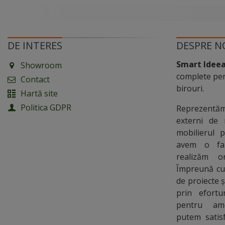
DE INTERES
DESPRE N
Smart Idee
Showroom
complete pen
Contact
birouri.
Hartă site
Politica GDPR
Reprezentă
externi de 
mobilierul 
avem o fab
realizăm o
Împreună cu 
de proiecte ș
prin efort
pentru ame
putem satisf