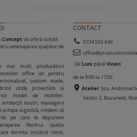
OI
CONTACT
a Concept
vă oferă soluții
0734 565 649
tru amenajarea spațiilor de
office@productiemobila
De
Luni
până
Vineri
m mai mulți producători
mobilier office iar pentru
de la 9:00 la 17:00
personalizat, custom made,
rică unde proiectăm și
Atelier
: Șos. Andronach
rice model de mobilier.
Sector 2, Bucuresti, Ro
arhitecții noștri, managerii
i echipa logistică, credem că
urile pe care le depunem
najarea fiecărui spațiu
ace dorința oricărui client,