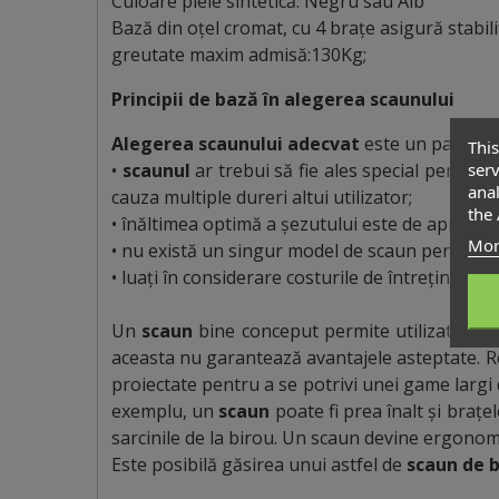
Culoare piele sintetică: Negru sau Alb
Bază din oțel cromat, cu 4 brațe asigură stabili
greutate maxim admisă:130Kg;
Principii de bază în alegerea scaunului
Alegerea scaunului adecvat
este un pas impo
This
serv
•
scaunul
ar trebui să fie ales special pentru u
anal
cauza multiple dureri altui utilizator;
the 
• înăltimea optimă a șezutului este de aproximat
Mor
• nu există un singur model de scaun pentru toa
• luați în considerare costurile de întreținere ș
Un
scaun
bine conceput permite utilizatorului
aceasta nu garantează avantajele asteptate. R
proiectate pentru a se potrivi unei game largi d
exemplu, un
scaun
poate fi prea înalt și braț
sarcinile de la birou. Un scaun devine ergonomic
Este posibilă găsirea unui astfel de
scaun de 