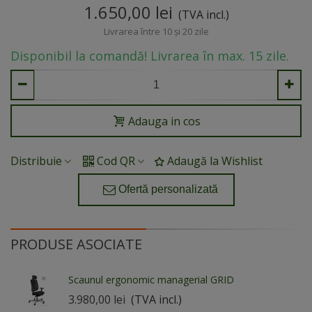
îndelungate la birou sau în fața calculatorului. Acesta
1.650,00 lei
(TVA incl.)
este proiectat conform principiilor ergonomiei...
Livrarea între 10 și 20 zile
Disponibil la comandă! Livrarea în max. 15 zile.
Adauga in cos
Distribuie
Cod QR
Adaugă la Wishlist
Ofertă personalizată
PRODUSE ASOCIATE
Scaunul ergonomic managerial GRID
3.980,00 lei
(TVA incl.)