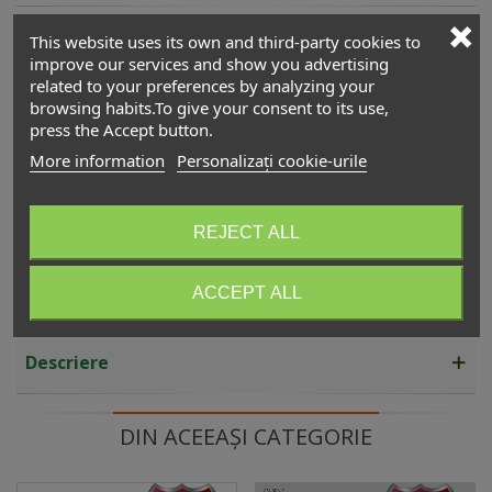
Scaunul ergonomic managerial ZENIT
This website uses its own and third-party cookies to
3.900,00 lei
(TVA incl.)
improve our services and show you advertising
related to your preferences by analyzing your
browsing habits.To give your consent to its use,
Scaunul ergonomic managerial WAU W-609
press the Accept button.
3.990,00 lei
(TVA incl.)
More information
Personalizați cookie-urile
Scaun ergonomic operațional ALUMINUM
2.890,00 lei
(TVA incl.)
REJECT ALL
ACCEPT ALL
Descriere
DIN ACEEAȘI CATEGORIE