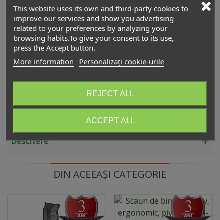
This website uses its own and third-party cookies to
2.090,00 lei
(TVA incl.)
improve our services and show you advertising
related to your preferences by analyzing your
Scaun ergonomic HERO
browsing habits.To give your consent to its use,
3.890,00 lei
(TVA incl.)
press the Accept button.
More information
Personalizați cookie-urile
Scaun ergonomic managerial ERGOTECH
3.900,00 lei
(TVA incl.)
REJECT ALL
ACCEPT ALL
Descriere
DIN ACEEAȘI CATEGORIE