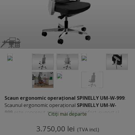
Scaun ergonomic operațional SPINELLY UM-W-999
:
Scaunul ergonomic operațional
SPINELLY UM-W-
999
este conceput pentru a oferi confort, suport și
Citiți mai departe
adaptabilitate utilizatorilor care petrec perioade
îndelungate la birou sau în fața calculatorului. Acesta
3.750,00 lei
(TVA incl.)
este proiectat conform principiilor ergonomiei,