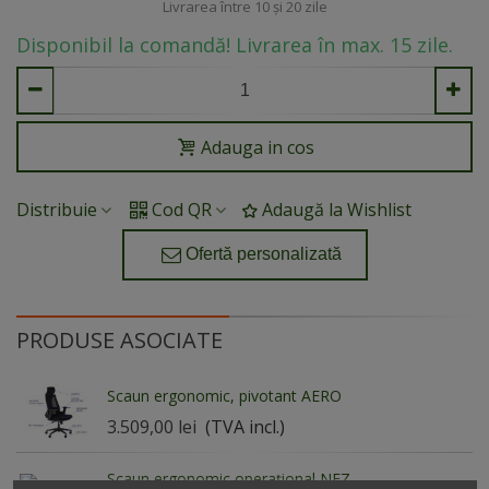
Livrarea între 10 și 20 zile
contribuind la menținerea unei posturi corecte și la
Disponibil la comandă! Livrarea în max. 15 zile.
reducerea oboselii musculare în timpul activităților
zilnice.
Adauga in cos
Distribuie
Cod QR
Adaugă la Wishlist
Ofertă personalizată
PRODUSE ASOCIATE
Scaun ergonomic, pivotant AERO
3.509,00 lei
(TVA incl.)
Scaun ergonomic operațional NEZ