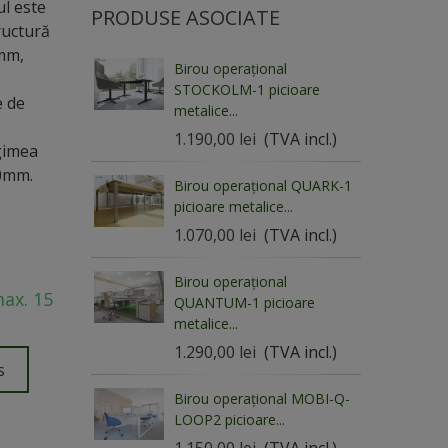
ul este
PRODUSE ASOCIATE
ructură
0mm,
Birou operațional
STOCKOLM-1 picioare
e de
metalice...
1.190,00 lei
(TVA incl.)
ngimea
0mm.
Birou operațional QUARK-1
picioare metalice...
1.070,00 lei
(TVA incl.)
Birou operațional
max. 15
QUANTUM-1 picioare
metalice...
1.290,00 lei
(TVA incl.)
s
Birou operațional MOBI-Q-
LOOP2 picioare...