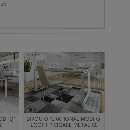
ica.
OBI-Q1
BIROU OPERAȚIONAL MOBI-Q-
BIROU
Distribuie
E
LOOP1 PICIOARE METALICE
LOOP