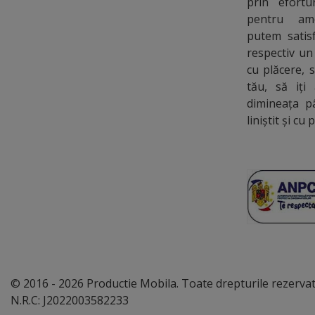
prin efort
pentru ame
putem satisf
respectiv un
cu plăcere, 
tău, să iți
dimineața p
liniștit și cu 
© 2016 - 2026 Productie Mobila. Toate drepturile rezerva
N.R.C: J2022003582233