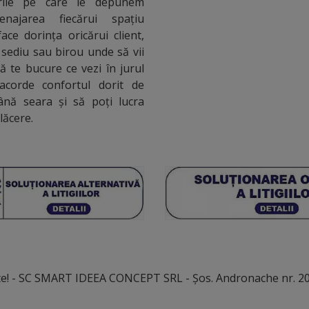
urile pe care le depunem
najarea fiecărui spațiu
ace dorința oricărui client,
 sediu sau birou unde să vii
să te bucure ce vezi în jurul
 acorde confortul dorit de
ână seara și să poți lucra
plăcere.
te! - SC SMART IDEEA CONCEPT SRL - Șos. Andronache nr. 201