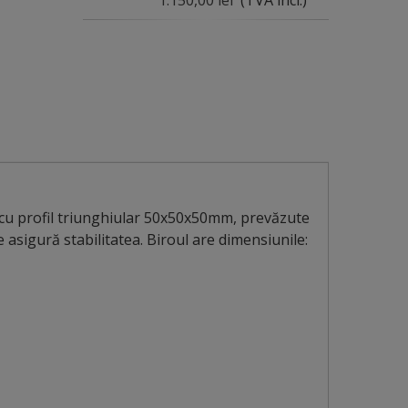
1.150,00 lei
(TVA incl.)
 cu profil triunghiular 50x50x50mm, prevăzute
e asigură stabilitatea. Biroul are dimensiunile: