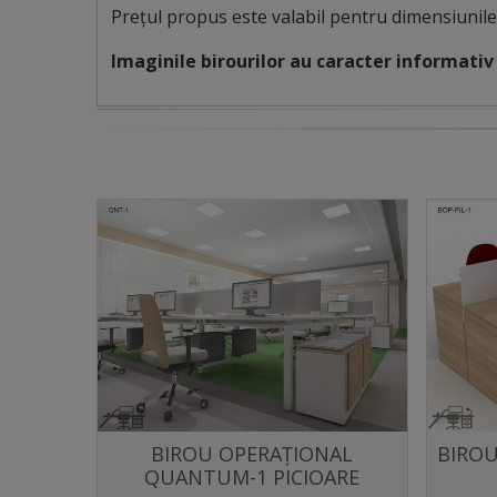
Prețul propus este valabil pentru dimensiunile
Imaginile birourilor au caracter informativ 
IRVANA
BIROU OPERAȚIONAL
BIROU
Distribuie
QUANTUM-1 PICIOARE