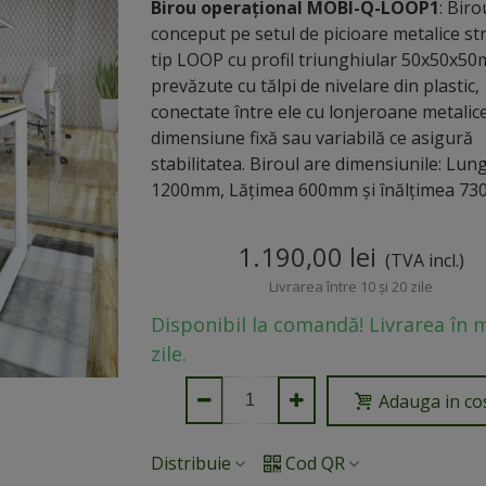
Birou operațional MOBI-Q-LOOP1
: Biro
conceput pe setul de picioare metalice st
tip LOOP cu profil triunghiular 50x50x5
prevăzute cu tălpi de nivelare din plastic,
conectate între ele cu lonjeroane metalic
dimensiune fixă sau variabilă ce asigură
stabilitatea. Biroul are dimensiunile: Lu
1200mm, Lățimea 600mm și înălțimea 73
1.190,00 lei
(TVA incl.)
Livrarea între 10 și 20 zile
Disponibil la comandă! Livrarea în 
zile.
Adauga in co
Distribuie
Cod QR