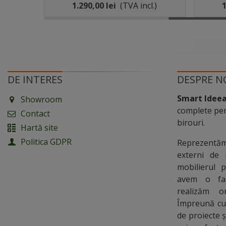
METALICE 1200X600MM
l.)
1.290,00 lei
(TVA incl.)
1
DE INTERES
DESPRE N
Smart Idee
Showroom
complete pen
Contact
birouri.
Hartă site
Politica GDPR
Reprezentă
externi de 
mobilierul 
avem o fab
realizăm o
Împreună cu 
de proiecte ș