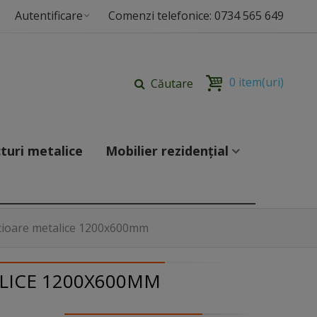
Autentificare
Comenzi telefonice: 0734 565 649
0
item(uri)
Căutare
turi metalice
Mobilier rezidențial
cioare metalice 1200x600mm
LICE 1200X600MM