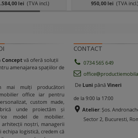
1200X600MM
.584,00 lei
(TVA incl.)
950,00 lei
(TVA incl.
OI
CONTACT
a Concept
vă oferă soluții
0734 565 649
tru amenajarea spațiilor de
office@productiemobila
De
Luni
până
Vineri
m mai mulți producători
mobilier office iar pentru
de la 9:00 la 17:00
personalizat, custom made,
rică unde proiectăm și
Atelier
: Șos. Andronach
rice model de mobilier.
Sector 2, Bucuresti, Ro
arhitecții noștri, managerii
i echipa logistică, credem că