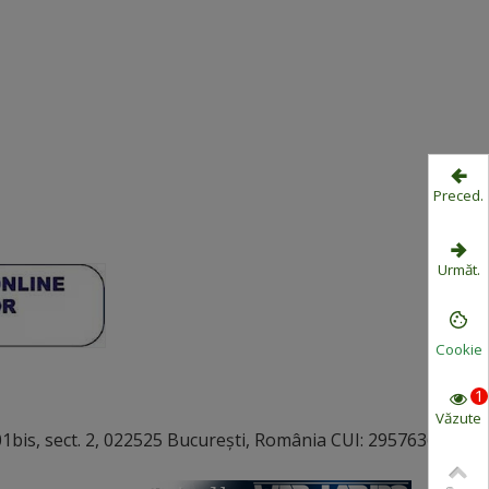
Preced.
Următ.
Cookie
1
Văzute
bis, sect. 2, 022525 București, România CUI: 29576363,