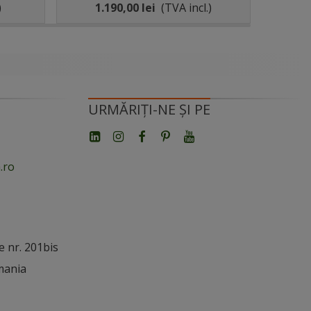
1200X600MM
)
1.190,00 lei
(TVA incl.)
1.
URMĂRIȚI-NE ȘI PE
.ro
e nr. 201bis
mania