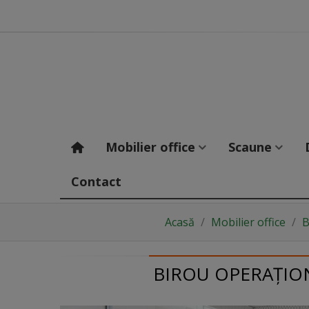
Mobilier office
Scaune
Contact
Acasă
/
Mobilier office
/
B
BIROU OPERAȚIO