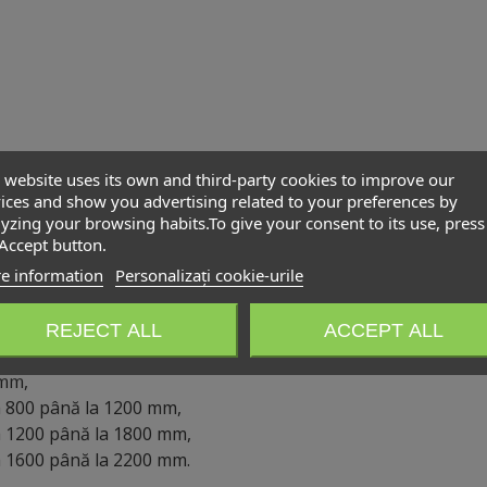
 website uses its own and third-party cookies to improve our
ices and show you advertising related to your preferences by
rea picioarelor:
yzing your browsing habits.To give your consent to its use, press
Accept button.
mm,
e information
Personalizați cookie-urile
 mm,
m (implicit),
 mm,
REJECT ALL
ACCEPT ALL
 mm,
 mm,
a 800 până la 1200 mm,
a 1200 până la 1800 mm,
a 1600 până la 2200 mm.