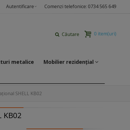
Autentificare
Comenzi telefonice: 0734 565 649
0
item(uri)
Căutare
turi metalice
Mobilier rezidențial
ațional SHELL KB02
 KB02