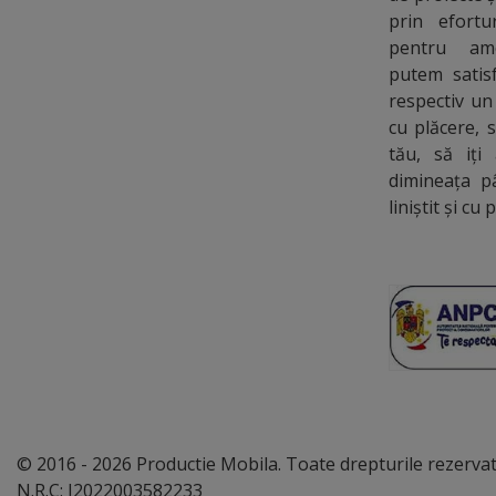
prin efort
pentru ame
putem satisf
respectiv un
cu plăcere, 
tău, să iți
dimineața p
liniștit și cu 
© 2016 - 2026 Productie Mobila. Toate drepturile rezerva
N.R.C: J2022003582233