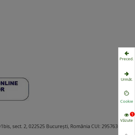
Preced.
Următ.
Cookie
1
Văzute
bis, sect. 2, 022525 București, România CUI: 29576363,