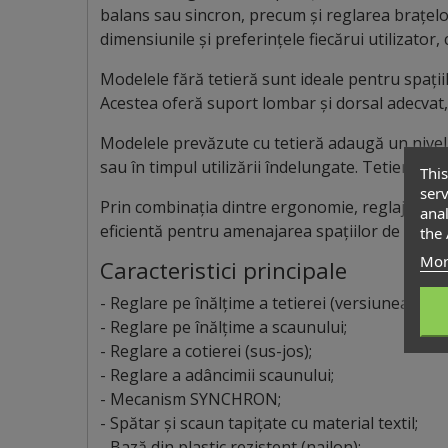
balans sau sincron, precum și reglarea brațelor
dimensiunile și preferințele fiecărui utilizator,
Modelele fără tetieră sunt ideale pentru spațiil
Acestea oferă suport lombar și dorsal adecvat, f
Modelele prevăzute cu tetieră adaugă un nivel 
sau în timpul utilizării îndelungate. Tetiera est
This
serv
Prin combinația dintre ergonomie, reglaje mult
anal
eficientă pentru amenajarea spațiilor de lucru m
the 
Mor
Caracteristici principale
- Reglare pe înălțime a tetierei (versiunea KB0
- Reglare pe înălțime a scaunului;
- Reglare a cotierei (sus-jos);
- Reglare a adâncimii scaunului;
- Mecanism SYNCHRON;
- Spătar și scaun tapițate cu material textil;
- Bază din plastic rezistent (nailon);