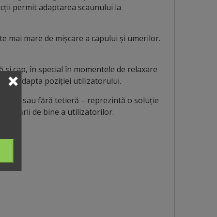
cții permit adaptarea scaunului la
ate mai mare de mișcare a capului și umerilor.
 și cap, în special în momentele de relaxare
a se adapta poziției utilizatorului.
 – cu sau fără tetieră – reprezintă o soluție
i stării de bine a utilizatorilor.