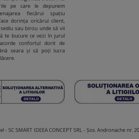
urile pe care le depunem
najarea fiecărui spațiu
ace dorința oricărui client,
 sediu sau birou unde să vii
să te bucure ce vezi în jurul
 acorde confortul dorit de
ână seara și să poți lucra
plăcere.
te! - SC SMART IDEEA CONCEPT SRL - Șos. Andronache nr. 201