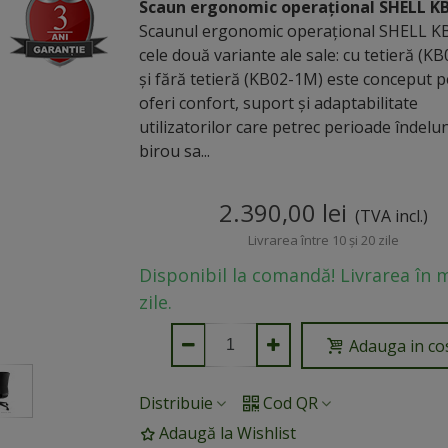
Scaun ergonomic operațional SHELL K
Scaunul ergonomic operațional SHELL KB
cele două variante ale sale: cu tetieră (K
și fără tetieră (KB02-1M) este conceput 
oferi confort, suport și adaptabilitate
utilizatorilor care petrec perioade îndelu
birou sa...
2.390,00 lei
(TVA incl.)
Livrarea între 10 și 20 zile
Disponibil la comandă! Livrarea în 
zile.
Adauga in co
Distribuie
Cod QR
Adaugă la Wishlist