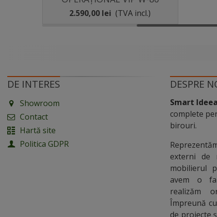
l.)
2.590,00 lei
(TVA incl.)
DE INTERES
DESPRE N
Smart Idee
Showroom
complete pen
Contact
birouri.
Hartă site
Politica GDPR
Reprezentă
externi de 
mobilierul 
avem o fab
realizăm o
Împreună cu 
de proiecte ș