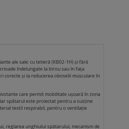
nte ale sale: cu tetieră (KB02-1H) și fără
perioade îndelungate la birou sau în fața
ri corecte și la reducerea oboselii musculare în
 pivotante care permit mobilitate ușoară în zona
 iar spătarul este proiectat pentru a susține
ial textil respirabil, pentru o ventilație
ui, reglarea unghiului spătarului, mecanism de