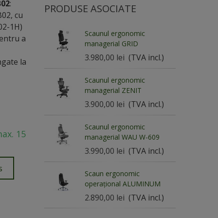
B02
:
PRODUSE ASOCIATE
02, cu
B02-1H)
Scaunul ergonomic
pentru a
managerial GRID
3.980,00 lei
(TVA incl.)
ngate la
Scaunul ergonomic
managerial ZENIT
3.900,00 lei
(TVA incl.)
Scaunul ergonomic
max. 15
managerial WAU W-609
3.990,00 lei
(TVA incl.)
s
Scaun ergonomic
operațional ALUMINUM
2.890,00 lei
(TVA incl.)