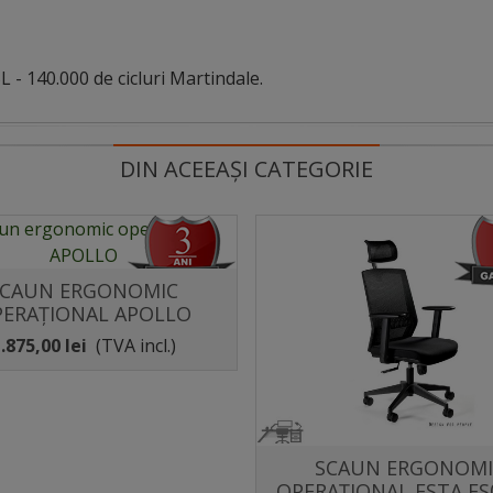
L - 140.000 de cicluri Martindale.
DIN ACEEAȘI CATEGORIE
SCAUN ERGONOMIC
Distribuie
ERAȚIONAL APOLLO
.875,00 lei
(TVA incl.)
SCAUN ERGONOMI
Distribuie
OPERAȚIONAL ESTA FS