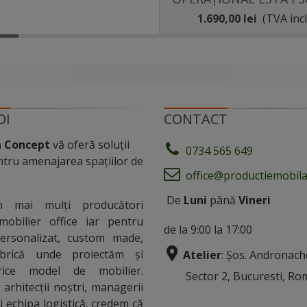
1.690,00 lei
(TVA incl
OI
CONTACT
a Concept
vă oferă soluții
0734 565 649
tru amenajarea spațiilor de
office@productiemobila
De
Luni
până
Vineri
m mai mulți producători
mobilier office iar pentru
de la 9:00 la 17:00
personalizat, custom made,
rică unde proiectăm și
Atelier
: Șos. Andronach
rice model de mobilier.
Sector 2, Bucuresti, Ro
arhitecții noștri, managerii
i echipa logistică, credem că