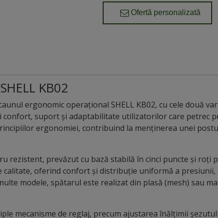
Ofertă personalizată
 SHELL KB02
Scaunul ergonomic operațional SHELL KB02, cu cele două varia
confort, suport și adaptabilitate utilizatorilor care petrec 
rincipiilor ergonomiei, contribuind la menținerea unei postu
ru rezistent, prevăzut cu bază stabilă în cinci puncte și roți
 calitate, oferind confort și distribuție uniformă a presiunii,
ulte modele, spătarul este realizat din plasă (mesh) sau mater
ple mecanisme de reglaj, precum ajustarea înălțimii șezutul