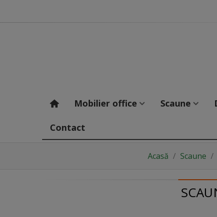
Mobilier office
Scaune
Contact
Acasă
/
Scaune
/
SCAU