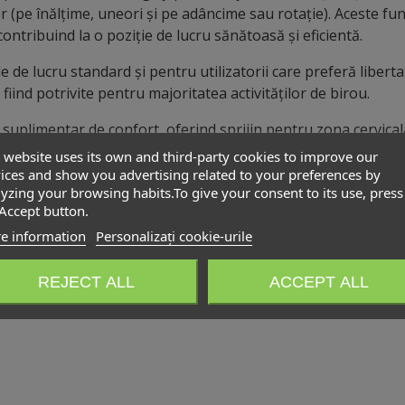
 (pe înălțime, uneori și pe adâncime sau rotație). Aceste fun
 contribuind la o poziție de lucru sănătoasă și eficientă.
e de lucru standard și pentru utilizatorii care preferă libert
iind potrivite pentru majoritatea activităților de birou.
suplimentar de confort, oferind sprijin pentru zona cervicală
e, de regulă, reglabilă pe înălțime și uneori pe unghi, pentru 
 website uses its own and third-party cookies to improve our
ices and show you advertising related to your preferences by
iple și materiale durabile, scaunele ergonomice operaționale
yzing your browsing habits.To give your consent to its use, press
oderne, contribuind la creșterea confortului, productivității ș
Accept button.
e information
Personalizați cookie-urile
2-1H);
REJECT ALL
ACCEPT ALL