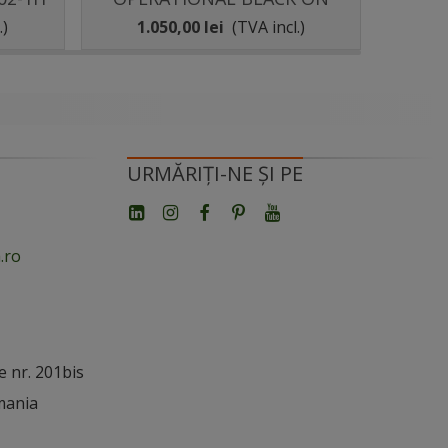
BLACK
.)
1.050,00 lei
(TVA incl.)
2.
URMĂRIȚI-NE ȘI PE
.ro
e nr. 201bis
mania