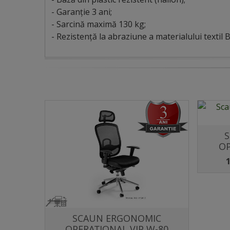
- Garanție 3 ani;
- Sarcină maximă 130 kg;
- Rezistență la abraziune a materialului textil B
OP
1
IC
SCAUN ERGONOMIC
Distribuie
 2402
OPERAȚIONAL VIP W-80