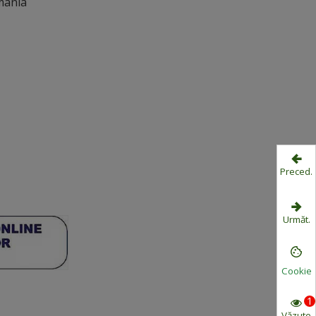
mania
Preced.
Următ.
Cookie
1
Văzute