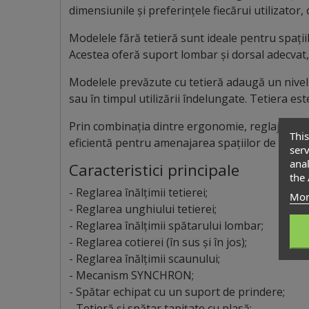
dimensiunile și preferințele fiecărui utilizator,
Modelele fără tetieră sunt ideale pentru spațiil
Acestea oferă suport lombar și dorsal adecvat, f
Modelele prevăzute cu tetieră adaugă un nivel 
sau în timpul utilizării îndelungate. Tetiera est
Prin combinația dintre ergonomie, reglaje mult
This
eficientă pentru amenajarea spațiilor de lucru m
serv
anal
Caracteristici principale
the 
- Reglarea înălțimii tetierei;
Mor
- Reglarea unghiului tetierei;
- Reglarea înălțimii spătarului lombar;
- Reglarea cotierei (în sus și în jos);
- Reglarea înălțimii scaunului;
- Mecanism SYNCHRON;
- Spătar echipat cu un suport de prindere;
- Tetieră și spătar tapițate cu plasă;