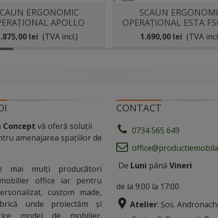
SCAUN ERGONOMIC
SCAUN ERGONOMI
Distribuie
Distribuie
ERAȚIONAL APOLLO
OPERAȚIONAL ESTA FS
.875,00 lei
(TVA incl.)
1.690,00 lei
(TVA incl
OI
CONTACT
a Concept
vă oferă soluții
0734 565 649
tru amenajarea spațiilor de
office@productiemobila
De
Luni
până
Vineri
m mai mulți producători
mobilier office iar pentru
de la 9:00 la 17:00
personalizat, custom made,
rică unde proiectăm și
Atelier
: Șos. Andronach
rice model de mobilier.