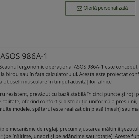
Ofertă personalizată
l ASOS 986A-1
 Scaunul ergonomic operațional ASOS 986A-1 este conceput pe
la birou sau în fața calculatorului. Acesta este proiectat co
oboselii musculare în timpul activităților zilnice.
ru rezistent, prevăzut cu bază stabilă în cinci puncte și roți
 calitate, oferind confort și distribuție uniformă a presiunii,
ulte modele, spătarul este realizat din plasă (mesh) sau mater
ple mecanisme de reglaj, precum ajustarea înălțimii șezutul
 (pe înălțime, uneori și pe adâncime sau rotație). Aceste fun