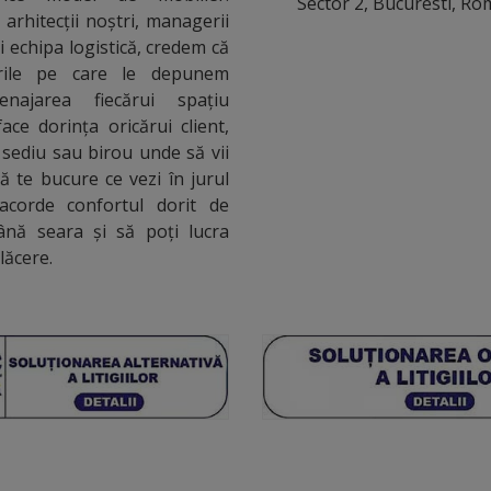
Sector 2, Bucuresti, Ro
arhitecții noștri, managerii
i echipa logistică, credem că
urile pe care le depunem
najarea fiecărui spațiu
ace dorința oricărui client,
 sediu sau birou unde să vii
să te bucure ce vezi în jurul
 acorde confortul dorit de
ână seara și să poți lucra
plăcere.