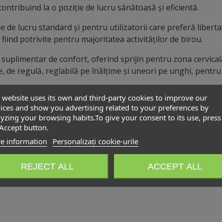
 contribuind la o poziție de lucru sănătoasă și eficientă.
e de lucru standard și pentru utilizatorii care preferă libert
iind potrivite pentru majoritatea activităților de birou.
suplimentar de confort, oferind sprijin pentru zona cervicală
e, de regulă, reglabilă pe înălțime și uneori pe unghi, pentru 
iple și materiale durabile, scaunele ergonomice operaționale
 website uses its own and third-party cookies to improve our
oderne, contribuind la creșterea confortului, productivității ș
ices and show you advertising related to your preferences by
yzing your browsing habits.To give your consent to its use, press
Accept button.
e information
Personalizați cookie-urile
REJECT ALL
ACCEPT ALL