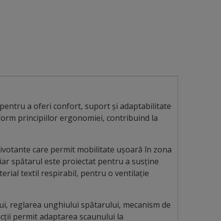
ntru a oferi confort, suport și adaptabilitate
nform principiilor ergonomiei, contribuind la
 pivotante care permit mobilitate ușoară în zona
 iar spătarul este proiectat pentru a susține
ial textil respirabil, pentru o ventilație
ui, reglarea unghiului spătarului, mecanism de
cții permit adaptarea scaunului la