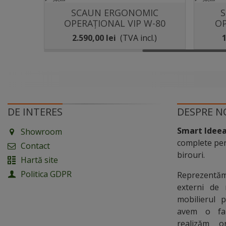
IC
SCAUN ERGONOMIC
Distribuie
 2402
OPERAȚIONAL VIP W-80
OP
l.)
2.590,00 lei
(TVA incl.)
1
DE INTERES
DESPRE N
Smart Idee
Showroom
complete pen
Contact
birouri.
Hartă site
Politica GDPR
Reprezentă
externi de 
mobilierul 
avem o fab
realizăm o