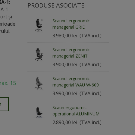
6A-1
:
PRODUSE ASOCIATE
6A-1
ort și
Scaunul ergonomic
perioade
managerial GRID
ului.
3.980,00 lei
(TVA incl.)
r
Scaunul ergonomic
managerial ZENIT
3.900,00 lei
(TVA incl.)
Scaunul ergonomic
max. 15
managerial WAU W-609
3.990,00 lei
(TVA incl.)
s
Scaun ergonomic
operațional ALUMINUM
2.890,00 lei
(TVA incl.)