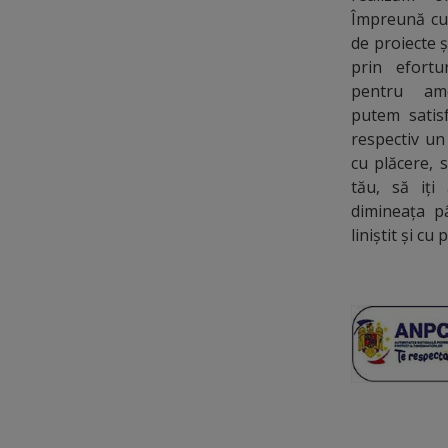
Împreună cu 
de proiecte ș
prin efort
pentru ame
putem satisf
respectiv un
cu plăcere, 
tău, să iți
dimineața p
liniștit și cu 