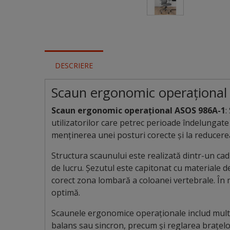
DESCRIERE
Scaun ergonomic operaționa
Scaun ergonomic operațional ASOS 986A-1
:
utilizatorilor care petrec perioade îndelungate 
menținerea unei posturi corecte și la reducerea 
Structura scaunului este realizată dintr-un cad
de lucru. Șezutul este capitonat cu materiale de
corect zona lombară a coloanei vertebrale. În m
optimă.
Scaunele ergonomice operaționale includ multi
balans sau sincron, precum și reglarea brațelor