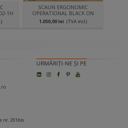
C
SCAUN ERGONOMIC
S
Distribuie
02-1H
OPERATIONAL BLACK ON
OPERA
BLACK
.)
1.050,00 lei
(TVA incl.)
2.
URMĂRIȚI-NE ȘI PE
.ro
e nr. 201bis