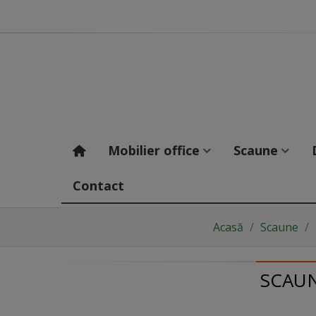
Mobilier office
Scaune
Contact
Acasă
/
Scaune
/
SCAUN