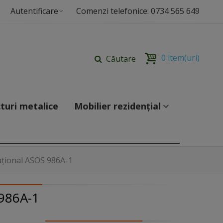
Autentificare
Comenzi telefonice: 0734 565 649
0
item(uri)
Căutare
turi metalice
Mobilier rezidențial
țional ASOS 986A-1
986A-1