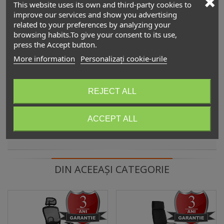
This website uses its own and third-party cookies to
improve our services and show you advertising
Scaunul ergonomic managerial WAU W-609
related to your preferences by analyzing your
browsing habits.To give your consent to its use,
3.990,00 lei
(TVA incl.)
press the Accept button.
More information
Personalizați cookie-urile
Scaun ergonomic operațional ALUMINUM
2.890,00 lei
(TVA incl.)
REJECT ALL
ACCEPT ALL
Descriere
DIN ACEEAȘI CATEGORIE