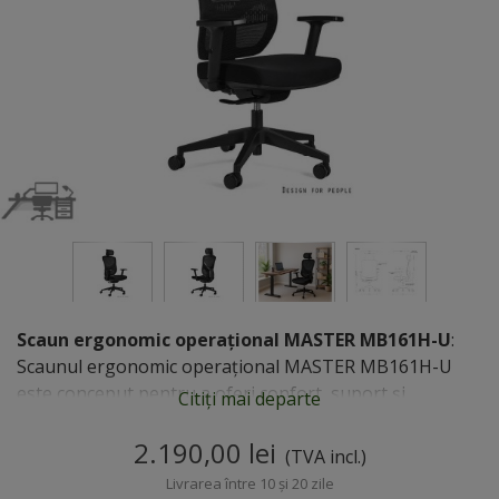
Scaun ergonomic operațional MASTER MB161H-U
:
Scaunul ergonomic operațional MASTER MB161H-U
este conceput pentru a oferi confort, suport și
Citiți mai departe
adaptabilitate utilizatorilor care petrec perioade
îndelungate la birou sau în fața calculatorului. Acesta
2.190,00 lei
(TVA incl.)
este proiectat conform principiilor ergonomiei...
Livrarea între 10 și 20 zile